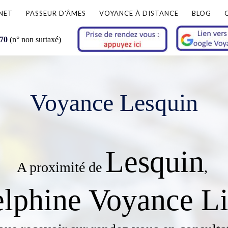
NET
PASSEUR D'ÂMES
VOYANCE À DISTANCE
BLOG
 70
(n° non surtaxé)
Voyance Lesquin
Lesquin
A proximité de
,
lphine Voyance Li