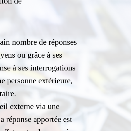
tion de
rtain nombre de réponses
oyens ou grâce à ses
nse à ses interrogations
une personne extérieure,
aire.
seil externe via une
la réponse apportée est