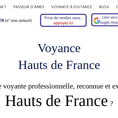
NET
PASSEUR D'ÂMES
VOYANCE À DISTANCE
BLOG
 70
(n° non surtaxé)
Voyance
Hauts de France
 voyante professionnelle, reconnue et e
Hauts de France
?