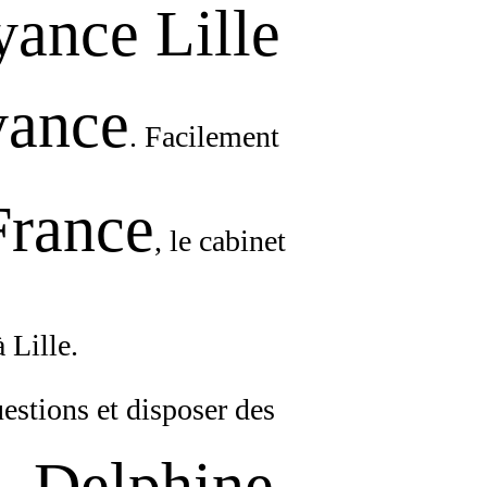
ance Lille
yance
. Facilement
France
, le cabinet
à Lille.
estions et disposer des
Delphine