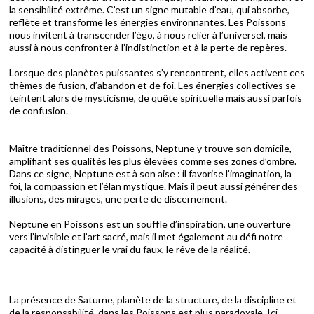
la sensibilité extrême. C’est un signe mutable d’eau, qui absorbe,
reflète et transforme les énergies environnantes. Les Poissons
nous invitent à transcender l’égo, à nous relier à l’universel, mais
aussi à nous confronter à l’indistinction et à la perte de repères.
Lorsque des planètes puissantes s’y rencontrent, elles activent ces
thèmes de fusion, d’abandon et de foi. Les énergies collectives se
teintent alors de mysticisme, de quête spirituelle mais aussi parfois
de confusion.
Maître traditionnel des Poissons, Neptune y trouve son domicile,
amplifiant ses qualités les plus élevées comme ses zones d’ombre.
Dans ce signe, Neptune est à son aise : il favorise l’imagination, la
foi, la compassion et l’élan mystique. Mais il peut aussi générer des
illusions, des mirages, une perte de discernement.
Neptune en Poissons est un souffle d’inspiration, une ouverture
vers l’invisible et l’art sacré, mais il met également au défi notre
capacité à distinguer le vrai du faux, le rêve de la réalité.
La présence de Saturne, planète de la structure, de la discipline et
de la responsabilité, dans les Poissons est plus paradoxale. Ici,