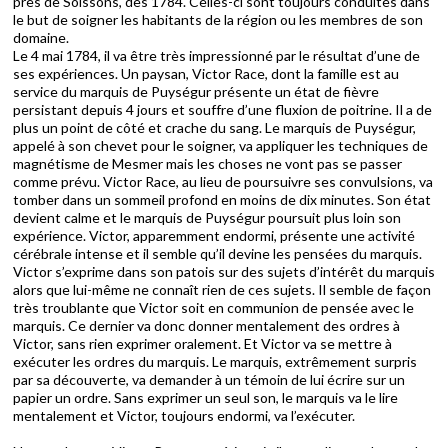
près de Soissons, dès 1784. Celles-ci sont toujours conduites dans
le but de soigner les habitants de la région ou les membres de son
domaine.
Le 4 mai 1784, il va être très impressionné par le résultat d’une de
ses expériences. Un paysan, Victor Race, dont la famille est au
service du marquis de Puységur présente un état de fièvre
persistant depuis 4 jours et souffre d’une fluxion de poitrine. Il a de
plus un point de côté et crache du sang. Le marquis de Puységur,
appelé à son chevet pour le soigner, va appliquer les techniques de
magnétisme de Mesmer mais les choses ne vont pas se passer
comme prévu. Victor Race, au lieu de poursuivre ses convulsions, va
tomber dans un sommeil profond en moins de dix minutes. Son état
devient calme et le marquis de Puységur poursuit plus loin son
expérience. Victor, apparemment endormi, présente une activité
cérébrale intense et il semble qu’il devine les pensées du marquis.
Victor s’exprime dans son patois sur des sujets d’intérêt du marquis
alors que lui-même ne connaît rien de ces sujets. Il semble de façon
très troublante que Victor soit en communion de pensée avec le
marquis. Ce dernier va donc donner mentalement des ordres à
Victor, sans rien exprimer oralement. Et Victor va se mettre à
exécuter les ordres du marquis. Le marquis, extrêmement surpris
par sa découverte, va demander à un témoin de lui écrire sur un
papier un ordre. Sans exprimer un seul son, le marquis va le lire
mentalement et Victor, toujours endormi, va l’exécuter.