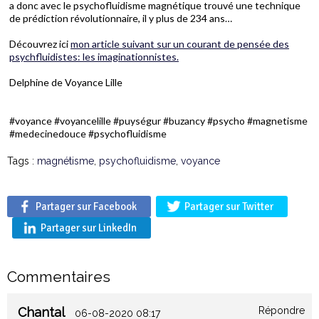
a donc avec le psychofluidisme magnétique trouvé une technique
de prédiction révolutionnaire, il y plus de 234 ans…
Découvrez ici
mon article suivant sur un courant de pensée des
psychfluidistes: les imaginationnistes.
Delphine de Voyance Lille
#voyance #voyancelille #puységur #buzancy #psycho #magnetisme
#medecinedouce #psychofluidisme
Tags :
magnétisme
,
psychofluidisme
,
voyance
Partager sur Facebook
Partager sur Twitter
Partager sur LinkedIn
Commentaires
Chantal
Répondre
06-08-2020 08:17