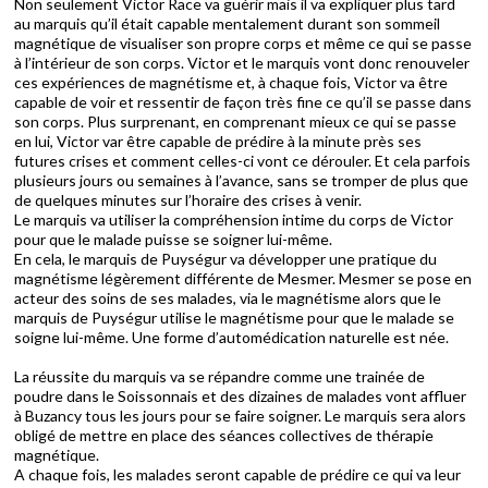
Non seulement Victor Race va guérir mais il va expliquer plus tard
au marquis qu’il était capable mentalement durant son sommeil
magnétique de visualiser son propre corps et même ce qui se passe
à l’intérieur de son corps. Victor et le marquis vont donc renouveler
ces expériences de magnétisme et, à chaque fois, Victor va être
capable de voir et ressentir de façon très fine ce qu’il se passe dans
son corps. Plus surprenant, en comprenant mieux ce qui se passe
en lui, Victor var être capable de prédire à la minute près ses
futures crises et comment celles-ci vont ce dérouler. Et cela parfois
plusieurs jours ou semaines à l’avance, sans se tromper de plus que
de quelques minutes sur l’horaire des crises à venir.
Le marquis va utiliser la compréhension intime du corps de Victor
pour que le malade puisse se soigner lui-même.
En cela, le marquis de Puységur va développer une pratique du
magnétisme légèrement différente de Mesmer. Mesmer se pose en
acteur des soins de ses malades, via le magnétisme alors que le
marquis de Puységur utilise le magnétisme pour que le malade se
soigne lui-même. Une forme d’automédication naturelle est née.
La réussite du marquis va se répandre comme une trainée de
poudre dans le Soissonnais et des dizaines de malades vont affluer
à Buzancy tous les jours pour se faire soigner. Le marquis sera alors
obligé de mettre en place des séances collectives de thérapie
magnétique.
A chaque fois, les malades seront capable de prédire ce qui va leur