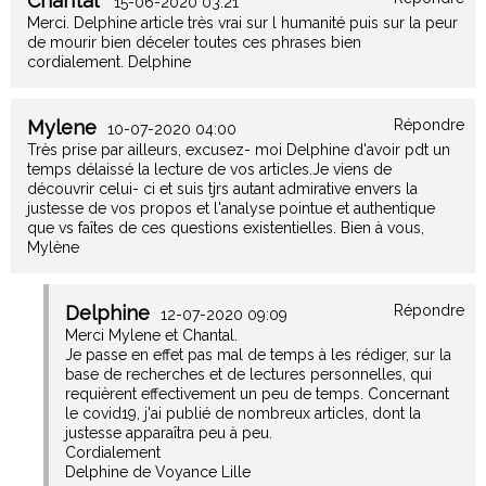
Chantal
15-06-2020 03:21
Merci. Delphine article très vrai sur l humanité puis sur la peur
de mourir bien déceler toutes ces phrases bien
cordialement. Delphine
Mylene
Répondre
10-07-2020 04:00
Très prise par ailleurs, excusez- moi Delphine d'avoir pdt un
temps délaissé la lecture de vos articles.Je viens de
découvrir celui- ci et suis tjrs autant admirative envers la
justesse de vos propos et l'analyse pointue et authentique
que vs faîtes de ces questions existentielles. Bien à vous,
Mylène
Delphine
Répondre
12-07-2020 09:09
Merci Mylene et Chantal.
Je passe en effet pas mal de temps à les rédiger, sur la
base de recherches et de lectures personnelles, qui
requièrent effectivement un peu de temps. Concernant
le covid19, j'ai publié de nombreux articles, dont la
justesse apparaîtra peu à peu.
Cordialement
Delphine de Voyance Lille