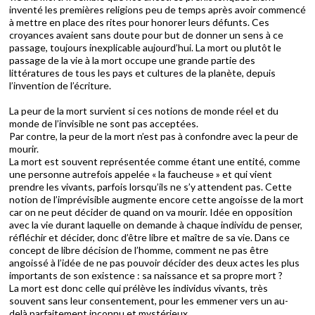
inventé les premières religions peu de temps après avoir commencé
à mettre en place des rites pour honorer leurs défunts. Ces
croyances avaient sans doute pour but de donner un sens à ce
passage, toujours inexplicable aujourd’hui. La mort ou plutôt le
passage de la vie à la mort occupe une grande partie des
littératures de tous les pays et cultures de la planète, depuis
l’invention de l’écriture.
La peur de la mort survient si ces notions de monde réel et du
monde de l’invisible ne sont pas acceptées.
Par contre, la peur de la mort n’est pas à confondre avec la peur de
mourir.
La mort est souvent représentée comme étant une entité, comme
une personne autrefois appelée « la faucheuse » et qui vient
prendre les vivants, parfois lorsqu’ils ne s’y attendent pas. Cette
notion de l’imprévisible augmente encore cette angoisse de la mort
car on ne peut décider de quand on va mourir. Idée en opposition
avec la vie durant laquelle on demande à chaque individu de penser,
réfléchir et décider, donc d’être libre et maître de sa vie. Dans ce
concept de libre décision de l’homme, comment ne pas être
angoissé à l’idée de ne pas pouvoir décider des deux actes les plus
importants de son existence : sa naissance et sa propre mort ?
La mort est donc celle qui prélève les individus vivants, très
souvent sans leur consentement, pour les emmener vers un au-
delà parfaitement inconnu et mystérieux.