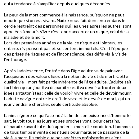
qui a tendance à s’amplifier depuis quelques décennies.
La peur de la mort commence à la naissance, puisqu’on ne peut
mourir que si on est vivant. Naître nous fait donc entrer dans le
cercle restreint des personnes qui, les unes après les autres, sont
appelées à mourir. Vivre c’est donc accepter un risque, celui de la
maladie et de la mort.
Lors des premières années de la vie, ce risque est lointain, les
enfants n’y pensent pas et se sentent immortels. C’est l’époque
des prises de risques et de l’inconscience, des défis vis-à-vis de
l’entourage.
Après l’adolescence, l’entrée dans l’âge adulte va de pair avec
l’acquisition des valeurs liées à la notion de vie et de mort. Cette
dualité vie – mort fait partie inhérente de l’âge adulte. L’adulte sait
fort bien qu’un jour il va disparaître et il va devoir affronter deux
idées antagonistes : celle de vouloir vivre et celle de devoir mourir.
L’adulte navigue entre le droit de vivre et le devoir de mort, qui un
jour viendra le chercher, seule certitude absolue.
L’animal ignore ce qui l’attend à la fin de son existence. L’homme le
sait, le voit tous les jours et ses proches vont, pour certains,
disparaître avant lui et lui rappeler sa mortelle condition. L’homme a
de tous temps inventé des rituels pour marquer ce passage de la
vie à la mort. Il semble que nos ancêtres préhistoriques aient