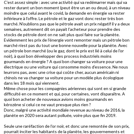
C’est assez simple : avec une activité qui va redémarrer mais qui va
rester durant un bon moment (peut être un an ou deux), à un niveau
moindre que celui avant le covid, la demande en énergie va rester
inférieure à l’offre. Le pétrole et le gaz vont donc rester très bon
marché. N’oublions pas que le pétrole avait un prix négatif il y a deux
semaines, autrement dit on payait l’acheteur pour prendre des
stocks de pétrole dont on ne sait plus quoi faire sur la planète.
Evidemment les prix de l’énergie vont remonter mais un pétrole bon
marché n’est pas du tout une bonne nouvelle pour la planète. Avec
un pétrole bon marché (ou le gaz, dont le prix est lié à celui de l’or
noir), à quoi bon développer des process industriels moins
gourmands en énergie ? A quoi bon changer sa voiture pour une
électrique ou une voiture qui consomme moins d’essence. Ne nous
leurrons pas, avec une crise qui coûte cher, aucun américain ni
chinois ne va changer sa voiture pour un modèle plus écologique
dans les 18 mois qui viennent.
Même chose pour les compagnies aériennes qui sont en si grande
difficulté en ce moment et qui, pour certaines, vont disparaître. A
quoi bon acheter de nouveaux avions moins gourmands en
kérozène si celui ce ne vaut presque plus rien ?
Donc, malgré une activité mondiale revenue au niveau de 2016, la
planète en 2020 sera autant polluée, voire plus que fin 2019.
Seule une raréfaction de l’or noir, et donc une remontée de son prix,
pourrait inciter les habitants de la planète, les gouvernements et