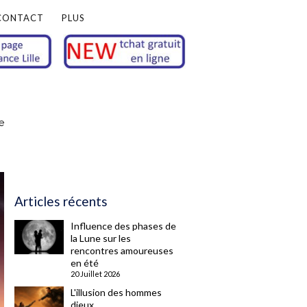
CONTACT
PLUS
e
Articles récents
Influence des phases de
la Lune sur les
rencontres amoureuses
en été
20 Juillet 2026
L'illusion des hommes
dieux