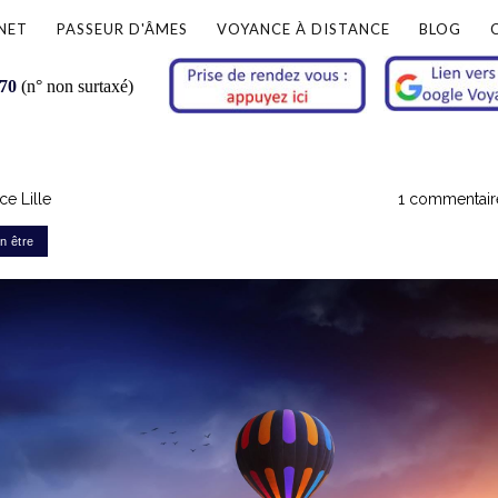
NET
PASSEUR D'ÂMES
VOYANCE À DISTANCE
BLOG
 70
(n° non surtaxé)
e Lille
1 commentair