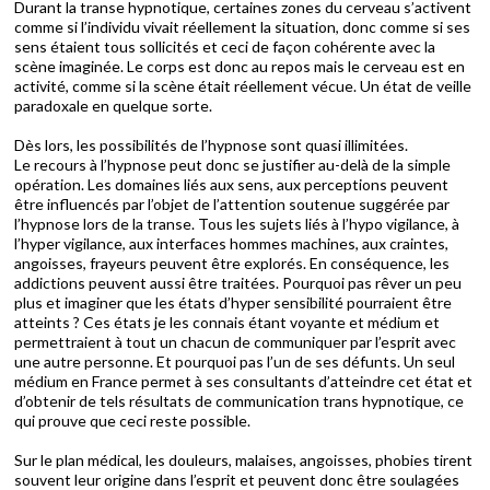
Durant la transe hypnotique, certaines zones du cerveau s’activent
comme si l’individu vivait réellement la situation, donc comme si ses
sens étaient tous sollicités et ceci de façon cohérente avec la
scène imaginée. Le corps est donc au repos mais le cerveau est en
activité, comme si la scène était réellement vécue. Un état de veille
paradoxale en quelque sorte.
Dès lors, les possibilités de l’hypnose sont quasi illimitées.
Le recours à l’hypnose peut donc se justifier au-delà de la simple
opération. Les domaines liés aux sens, aux perceptions peuvent
être influencés par l’objet de l’attention soutenue suggérée par
l’hypnose lors de la transe. Tous les sujets liés à l’hypo vigilance, à
l’hyper vigilance, aux interfaces hommes machines, aux craintes,
angoisses, frayeurs peuvent être explorés. En conséquence, les
addictions peuvent aussi être traitées. Pourquoi pas rêver un peu
plus et imaginer que les états d’hyper sensibilité pourraient être
atteints ? Ces états je les connais étant voyante et médium et
permettraient à tout un chacun de communiquer par l’esprit avec
une autre personne. Et pourquoi pas l’un de ses défunts. Un seul
médium en France permet à ses consultants d’atteindre cet état et
d’obtenir de tels résultats de communication trans hypnotique, ce
qui prouve que ceci reste possible.
Sur le plan médical, les douleurs, malaises, angoisses, phobies tirent
souvent leur origine dans l’esprit et peuvent donc être soulagées