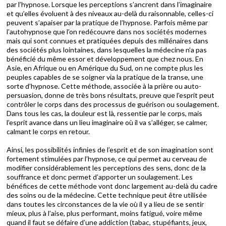
par l’hypnose. Lorsque les perceptions s’ancrent dans l’imaginaire
et qu’elles évoluent à des niveaux au-delà du raisonnable, celles-ci
peuvent s’apaiser par la pratique de l’hypnose. Parfois même par
l’autohypnose que l’on redécouvre dans nos sociétés modernes
mais qui sont connues et pratiquées depuis des millénaires dans
des sociétés plus lointaines, dans lesquelles la médecine n’a pas
bénéficié du même essor et développement que chez nous. En
Asie, en Afrique ou en Amérique du Sud, on ne compte plus les
peuples capables de se soigner via la pratique de la transe, une
sorte d’hypnose. Cette méthode, associée à la prière ou auto-
persuasion, donne de très bons résultats, preuve que l’esprit peut
contrôler le corps dans des processus de guérison ou soulagement.
Dans tous les cas, la douleur est là, ressentie par le corps, mais
l’esprit avance dans un lieu imaginaire où il va s’alléger, se calmer,
calmant le corps en retour.
Ainsi, les possibilités infinies de l’esprit et de son imagination sont
fortement stimulées par l’hypnose, ce qui permet au cerveau de
modifier considérablement les perceptions des sens, donc de la
souffrance et donc permet d’apporter un soulagement. Les
bénéfices de cette méthode vont donc largement au-delà du cadre
des soins ou de la médecine. Cette technique peut être utilisée
dans toutes les circonstances de la vie où il y a lieu de se sentir
mieux, plus à l’aise, plus performant, moins fatigué, voire même
quand il faut se défaire d’une addiction (tabac, stupéfiants, jeux,