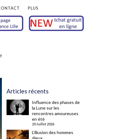
CONTACT
PLUS
e
Articles récents
Influence des phases de
la Lune sur les
rencontres amoureuses
en été
20 Juillet 2026
L'illusion des hommes
dieux