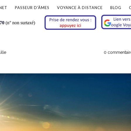
NET
PASSEUR D'ÂMES
VOYANCE À DISTANCE
BLOG
 70
(n° non surtaxé)
ille
0 commentair