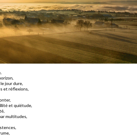
,
horizon,
le jour dure,
 et réflexions,
onter,
illité et quiétude,
té,
 par multitudes,
istences,
brume,