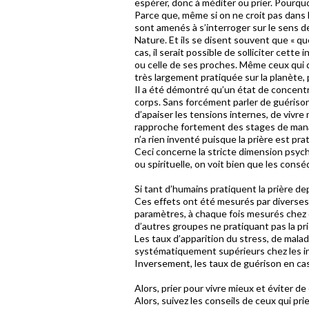
espérer, donc à méditer ou prier. Pourquo
Parce que, même si on ne croit pas dans 
sont amenés à s’interroger sur le sens d
Nature. Et ils se disent souvent que « q
cas, il serait possible de solliciter cet
ou celle de ses proches. Même ceux qui d
très largement pratiquée sur la planète
Il a été démontré qu’un état de concentr
corps. Sans forcément parler de guérison, i
d’apaiser les tensions internes, de vivre
rapproche fortement des stages de mana
n’a rien inventé puisque la prière est pr
Ceci concerne la stricte dimension psych
ou spirituelle, on voit bien que les cons
Si tant d’humains pratiquent la prière de
Ces effets ont été mesurés par diverses
paramètres, à chaque fois mesurés chez 
d’autres groupes ne pratiquant pas la pri
Les taux d’apparition du stress, de mala
systématiquement supérieurs chez les ind
Inversement, les taux de guérison en cas
Alors, prier pour vivre mieux et éviter d
Alors, suivez les conseils de ceux qui pri