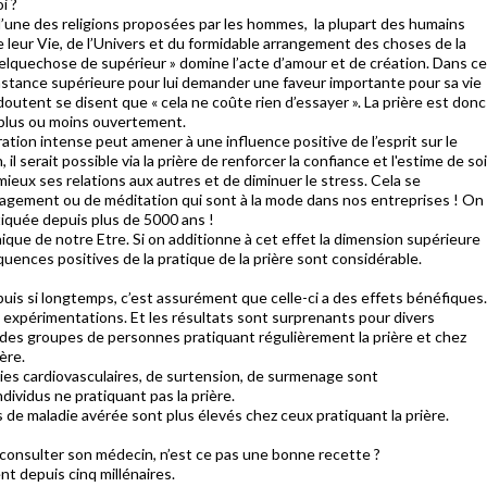
i ?
l’une des religions proposées par les hommes, la plupart des humains
e leur Vie, de l’Univers et du formidable arrangement des choses de la
uelquechose de supérieur » domine l’acte d’amour et de création. Dans ce
te instance supérieure pour lui demander une faveur importante pour sa vie
outent se disent que « cela ne coûte rien d’essayer ». La prière est donc
, plus ou moins ouvertement.
ation intense peut amener à une influence positive de l’esprit sur le
l serait possible via la prière de renforcer la confiance et l'estime de soi
 mieux ses relations aux autres et de diminuer le stress. Cela se
gement ou de méditation qui sont à la mode dans nos entreprises ! On
atiquée depuis plus de 5000 ans !
ique de notre Etre. Si on additionne à cet effet la dimension supérieure
équences positives de la pratique de la prière sont considérable.
puis si longtemps, c’est assurément que celle-ci a des effets bénéfiques.
 expérimentations. Et les résultats sont surprenants pour divers
des groupes de personnes pratiquant régulièrement la prière et chez
ère.
dies cardiovasculaires, de surtension, de surmenage sont
ividus ne pratiquant pas la prière.
 de maladie avérée sont plus élevés chez ceux pratiquant la prière.
e consulter son médecin, n’est ce pas une bonne recette ?
ent depuis cinq millénaires.