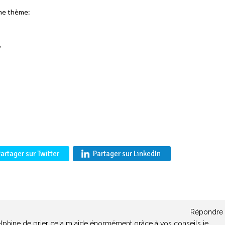
même thème:
?
artager sur Twitter
Partager sur LinkedIn
Répondre
 Delphine de prier cela m aide énormément grâce à vos conseils je