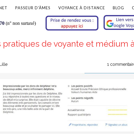
NET
PASSEUR D'ÂMES
VOYANCE À DISTANCE
BLOG
 70
(n° non surtaxé)
s pratiques de voyante et médium 
ille
1 commentair