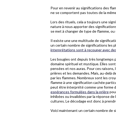
Pour en revenir au significations des f
ne se comportent pas toutes de la même
Lors des rituels, cela a toujours une sig
nature à nous apporter des signification
se met à changer de type de flamme, ou si
Il existe une une multitude de significati
un certain nombre de significations les
interprétations sont à recouper avec des
Les bougies ont depuis très longtemps pe
domaine spirituel et mystique. Elles sont
pensées et nos auras. Pour ces raisons, l
prières et les demandes. Mais, au-delà de c
par les flammes. Nombreux sont les croy
flamme à une signification cachée parti
peut être interprété comme une forme 
espérances formulées dans la prière
pour
inhibées ou invalidées par la réponse de
cultures. Le décodage est donc à prendre
Voici maintenant un certain nombre de si