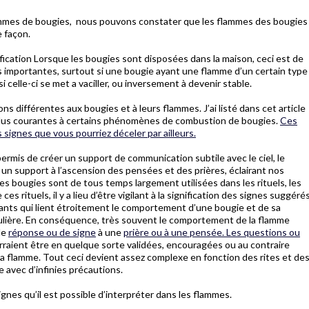
lammes de bougies, nous pouvons constater que les flammes des bougies
 façon.
nification Lorsque les bougies sont disposées dans la maison, ceci est de
s importantes, surtout si une bougie ayant une flamme d’un certain type
 celle-ci se met a vaciller, ou inversement à devenir stable.
ons différentes aux bougies et à leurs flammes. J’ai listé dans cet article
 plus courantes à certains phénomènes de combustion de bougies.
Ces
 signes que vous pourriez déceler par ailleurs.
rmis de créer un support de communication subtile avec le ciel, le
 un support à l’ascension des pensées et des prières, éclairant nos
es bougies sont de tous temps largement utilisées dans les rituels, les
es rituels, il y a lieu d’être vigilant à la signification des signes suggéré
ants qui lient étroitement le comportement d’une bougie et de sa
culière. En conséquence, très souvent le comportement de la flamme
de
réponse ou de signe
à une
prière ou à une pensée. Les questions ou
raient être en quelque sorte validées, encouragées ou au contraire
 la flamme. Tout ceci devient assez complexe en fonction des rites et de
 avec d’infinies précautions.
gnes qu’il est possible d’interpréter dans les flammes.