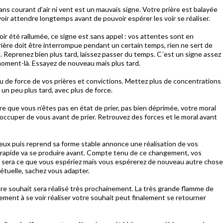
s courant d’air ni vent est un mauvais signe. Votre prière est balayée
voir attendre longtemps avant de pouvoir espérer les voir se réaliser.
oir été rallumée, ce signe est sans appel : vos attentes sont en
prière doit être interrompue pendant un certain temps, rien ne sert de
s. Reprenez bien plus tard, laissez passer du temps. C´est un signe assez
e moment-là. Essayez de nouveau mais plus tard.
peu de force de vos prières et convictions. Mettez plus de concentrations
n peu plus tard, avec plus de force.
e que vous n’êtes pas en état de prier, pas bien déprimée, votre moral
 occuper de vous avant de prier. Retrouvez des forces et le moral avant
 deux puis reprend sa forme stable annonce une réalisation de vos
rapide va se produire avant. Compte tenu de ce changement, vos
é sera ce que vous espériez mais vous espérerez de nouveau autre chose
pétuelle, sachez vous adapter.
re souhait sera réalisé très prochainement. La très grande flamme de
ment à se voir réaliser votre souhait peut finalement se retourner