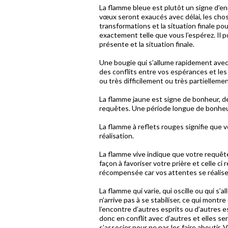
La flamme bleue est plutôt un signe d’e
vœux seront exaucés avec délai, les chose
transformations et la situation finale p
exactement telle que vous l’espérez. Il p
présente et la situation finale.
Une bougie qui s’allume rapidement avec
des conflits entre vos espérances et l
ou très difficilement ou très partielleme
La flamme jaune est signe de bonheur, de 
requêtes. Une période longue de bonheu
La flamme à reflets rouges signifie que 
réalisation.
La flamme vive indique que votre requête
façon à favoriser votre prière et celle c
récompensée car vos attentes se réaliser
La flamme qui varie, qui oscille ou qui s
n’arrive pas à se stabiliser, ce qui mont
l’encontre d’autres esprits ou d’autres 
donc en conflit avec d’autres et elles se
s’associer pour ne pas les faire aboutir. 