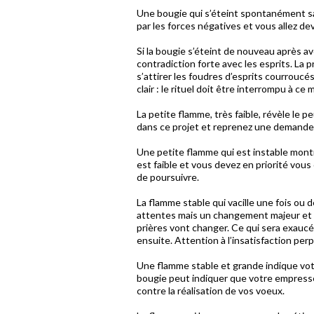
Une bougie qui s’éteint spontanément san
par les forces négatives et vous allez de
Si la bougie s’éteint de nouveau après av
contradiction forte avec les esprits. La 
s’attirer les foudres d’esprits courroucé
clair : le rituel doit être interrompu à c
La petite flamme, très faible, révèle le 
dans ce projet et reprenez une demande u
Une petite flamme qui est instable montr
est faible et vous devez en priorité vous
de poursuivre.
La flamme stable qui vacille une fois ou
attentes mais un changement majeur et 
prières vont changer. Ce qui sera exauc
ensuite. Attention à l’insatisfaction per
Une flamme stable et grande indique vot
bougie peut indiquer que votre empresse
contre la réalisation de vos voeux.