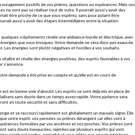
ncouragement positifs de vos prières, questions ou espérances. Mais vos
s ne vont pas se réaliser tout de suite. Il pourrait aussi y avoir des
ourrait être proche de ce que vous espérez, sans pour autant être
ourrait aussi y avoir des étapes intermédiaires entre la situation
 quelques crépitements révèle une ambiance lourde et électrique, avec
es énergies que vous invoquez. Votre demande ne sera donc pas exaucée
nt. Les énergies sont plutôt négatives et hostiles à vos souhaits.
vitalité et révèle des énergies positives, des esprits favorables à vos
r s’annonce.
votre demande a été prise en compte et qu’elle est en cours de
 est en bonne voie d’aboutir. Les esprits se sont déjà mis en place de
i réalisera sans doute dans un temps assez rapide. Votre patience sera
ont en toute sécurité et sans difficultés.
’allonge et se raccourci rapidement est globalement un mauvais signe. Elle
re que votre esprit, vos pensées ou prières dérangent car elles vont à
espérances formulées par vos ancêtres et vos proches. Vos prières sont
ront sans doute inexaucées, rejetées par plusieurs esprits qui vont
Votre esprit est confus, perturbé et vous n’êtes pas en paix intérieure.