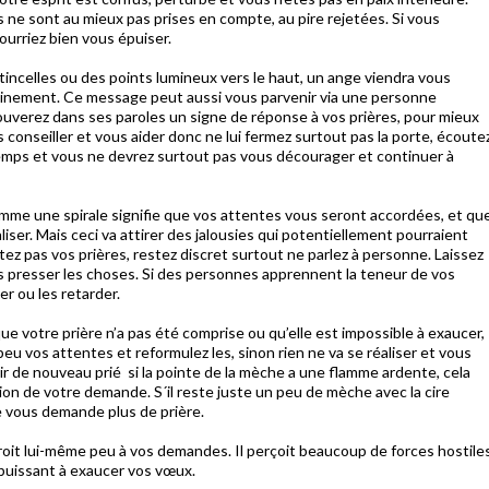
s ne sont au mieux pas prises en compte, au pire rejetées. Si vous
pourriez bien vous épuiser.
tincelles ou des points lumineux vers le haut, un ange viendra vous
ainement. Ce message peut aussi vous parvenir via une personne
ouverez dans ses paroles un signe de réponse à vos prières, pour mieux
 conseiller et vous aider donc ne lui fermez surtout pas la porte, écoute
temps et vous ne devrez surtout pas vous décourager et continuer à
mme une spirale signifie que vos attentes vous seront accordées, et qu
aliser. Mais ceci va attirer des jalousies qui potentiellement pourraient
z pas vos prières, restez discret surtout ne parlez à personne. Laissez
ns presser les choses. Si des personnes apprennent la teneur de vos
er ou les retarder.
que votre prière n’a pas été comprise ou qu’elle est impossible à exaucer,
 vos attentes et reformulez les, sinon rien ne va se réaliser et vous
ir de nouveau prié si la pointe de la mèche a une flamme ardente, cela
tion de votre demande. S´il reste juste un peu de mèche avec la cire
nge vous demande plus de prière.
 croit lui-même peu à vos demandes. Il perçoit beaucoup de forces hostile
mpuissant à exaucer vos vœux.