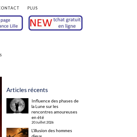
CONTACT
PLUS
s
Articles récents
Influence des phases de
la Lune sur les
rencontres amoureuses
en été
20 Juillet 2026
L'illusion des hommes
dieux