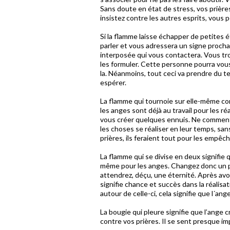
Sans doute en état de stress, vos prière
insistez contre les autres esprits, vous 
Si la flamme laisse échapper de petites é
parler et vous adressera un signe proch
interposée qui vous contactera. Vous tr
les formuler. Cette personne pourra vous
la. Néanmoins, tout ceci va prendre du 
espérer.
La flamme qui tournoie sur elle-même co
les anges sont déjà au travail pour les ré
vous créer quelques ennuis. Ne commente
les choses se réaliser en leur temps, sa
prières, ils feraient tout pour les empêch
La flamme qui se divise en deux signifie 
même pour les anges. Changez donc un peu
attendrez, déçu, une éternité. Après avo
signifie chance et succès dans la réalisa
autour de celle-ci, cela signifie que l´a
La bougie qui pleure signifie que l’ange
contre vos prières. Il se sent presque i