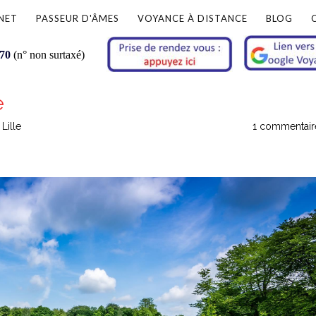
NET
PASSEUR D'ÂMES
VOYANCE À DISTANCE
BLOG
 70
(n° non surtaxé)
e
Lille
1 commentair