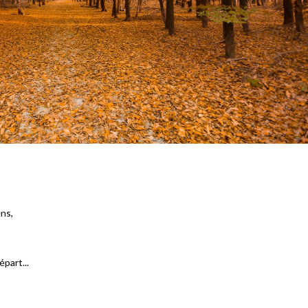
ens,
épart...