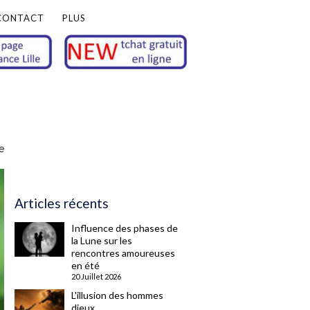
CONTACT
PLUS
e
Articles récents
Influence des phases de
la Lune sur les
rencontres amoureuses
en été
20 Juillet 2026
L'illusion des hommes
dieux