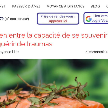
NET
PASSEUR D'ÂMES
VOYANCE À DISTANCE
BLOG
 70
(n° non surtaxé)
lien entre la capacité de se souvenir
guérir de traumas
oyance Lille
1 commentair